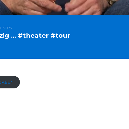
IJKTIPS
ezig … #theater #tour
P.BE?