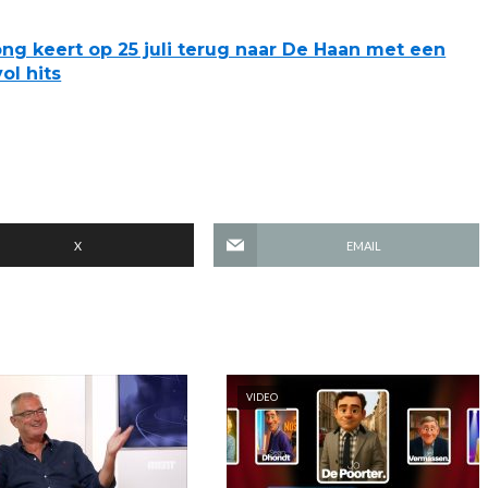
ong keert op 25 juli terug naar De Haan met een
ol hits
X
EMAIL
VIDEO