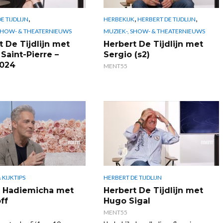
,
,
,
E TIJDLIJN
HERBEKIJK
HERBERT DE TIJDLIJN
 SHOW- & THEATERNIEUWS
MUZIEK-, SHOW- & THEATERNIEUWS
t De Tijdlijn met
Herbert De Tijdlijn met
 Saint-Pierre –
Sergio (s2)
2024
MENT55
 KIJKTIPS
HERBERT DE TIJDLIJN
p! Hadiemicha met
Herbert De Tijdlijn met
ff
Hugo Sigal
MENT55