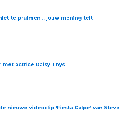
iet te pruimen .. jouw mening telt
r met actrice Daisy Thys
 de nieuwe videoclip ‘Fiesta Calpe’ van Steve