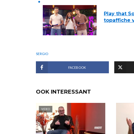
Play that S
topaffiche v
SERGIO
FACEBOOK
OOK INTERESSANT
VIDEO