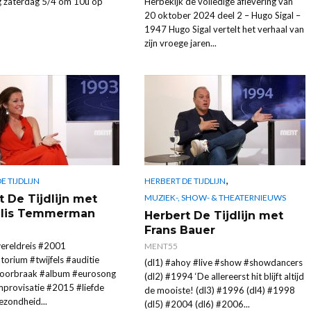
g zaterdag 5/4 om 10u op
Herbekijk de volledige aflevering van
20 oktober 2024 deel 2 – Hugo Sigal –
1947 Hugo Sigal vertelt het verhaal van
zijn vroege jaren...
,
HERBERT DE TIJDLIJN
E TIJDLIJN
t De Tijdlijn met
MUZIEK-, SHOW- & THEATERNIEUWS
llis Temmerman
Herbert De Tijdlijn met
Frans Bauer
ereldreis #2001
MENT55
orium #twijfels #auditie
(dl1) #ahoy #live #show #showdancers
oorbraak #album #eurosong
(dl2) #1994 ‘De allereerst hit blijft altijd
provisatie #2015 #liefde
de mooiste! (dl3) #1996 (dl4) #1998
zondheid...
(dl5) #2004 (dl6) #2006...