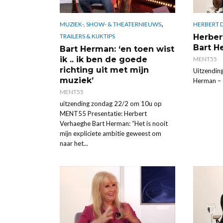
,
MUZIEK-, SHOW- & THEATERNIEUWS
HERBERT D
Herber
TRAILERS & KIJKTIPS
Bart H
Bart Herman: ‘en toen wist
ik .. ik ben de goede
MENT55
richting uit met mijn
Uitzending
muziek’
Herman –
MENT55
uitzending zondag 22/2 om 10u op
MENT55 Presentatie: Herbert
Verhaeghe Bart Herman: “Het is nooit
mijn expliciete ambitie geweest om
naar het...