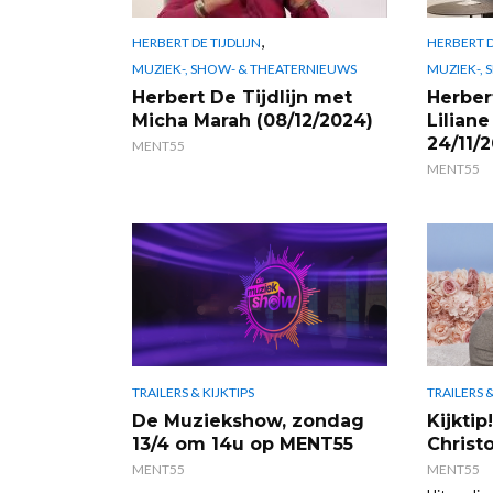
,
HERBERT DE TIJDLIJN
HERBERT D
MUZIEK-, SHOW- & THEATERNIEUWS
MUZIEK-,
Herbert De Tijdlijn met
Herber
Micha Marah (08/12/2024)
Liliane
24/11/
MENT55
MENT55
TRAILERS & KIJKTIPS
TRAILERS &
De Muziekshow, zondag
Kijkti
13/4 om 14u op MENT55
Christo
MENT55
MENT55