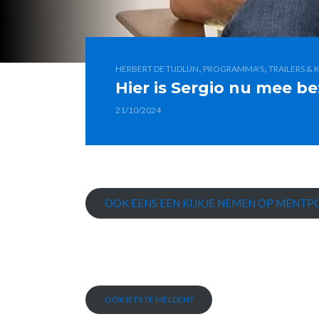
,
,
HERBERT DE TIJDLIJN
PROGRAMMA'S
TRAILERS & K
Hier is Sergio nu mee b
21/10/2024
OOK EENS EEN KIJKJE NEMEN OP MENTPO
OOK IETS TE MELDEN?