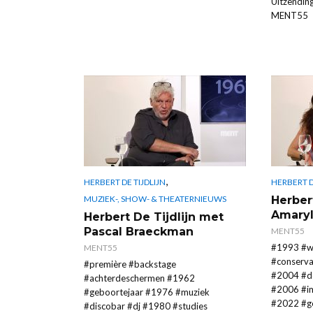
Uitzendin
MENT55
,
HERBERT DE TIJDLIJN
HERBERT D
Herber
MUZIEK-, SHOW- & THEATERNIEUWS
Amary
Herbert De Tijdlijn met
Pascal Braeckman
MENT55
#1993 #w
MENT55
#conservat
#première #backstage
#2004 #d
#achterdeschermen #1962
#2006 #im
#geboortejaar #1976 #muziek
#2022 #ge
#discobar #dj #1980 #studies