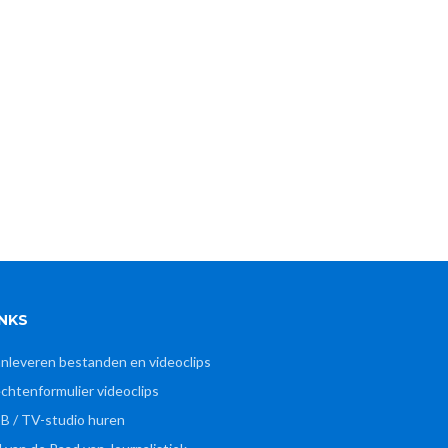
INKS
nleveren bestanden en videoclips
chtenformulier videoclips
B / TV-studio huren