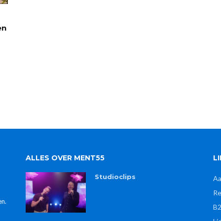
en
ALLES OVER MENT55
L
Studioclips
Aa
Re
en.
B2