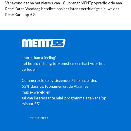
Vanavond net na het nieuws van 18u brengt MENTpopradio ode aan
René Karst. Vandaag bereikte ons het intens verdrietige nieuws dat
René Karst op 59...
'more than a feeling' ..
het hoofd richting toekomst en een hart voor het
verleden.
Commerciële televisiezender / themazender.
55% classics, topnamen uit de Vlaamse
muziekwereld en
tal van interessante mini-programma's telkens 'op
minuut 55'
MEER INFO