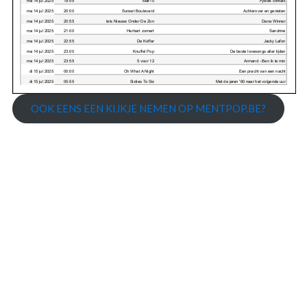
OOK EENS EEN KIJKJE NEMEN OP MENTPOP.BE?