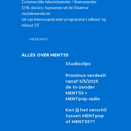
Commerciële televisiezender / themazender.
55% classics, topnamen uit de Vlaamse
muziekwereld en
tal van interessante mini-programma's telkens 'op
minuut 55'
MEER INFO
ALLES OVER MENT55
Studioclips
Proximus verdeelt
vanaf 5/5/2025
de tv-zender
MENT55 +
MENTpop-radio
Ken jij het verschil
tussen MENTpop
of MENT55??