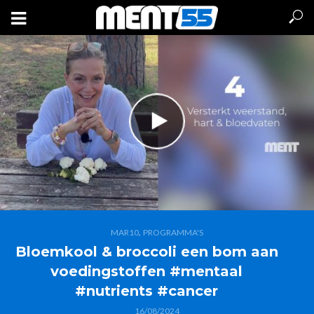
,
MAR10
PROGRAMMA'S
Bloemkool & broccoli een bom aan
voedingstoffen #mentaal
#nutrients #cancer
16/08/2024