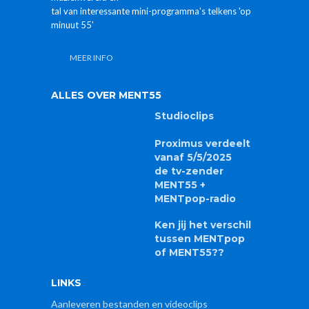
tal van interessante mini-programma's telkens 'op
minuut 55'
MEER INFO
ALLES OVER MENT55
Studioclips
Proximus verdeelt
vanaf 5/5/2025
de tv-zender
MENT55 +
MENTpop-radio
Ken jij het verschil
tussen MENTpop
of MENT55??
LINKS
Aanleveren bestanden en videoclips