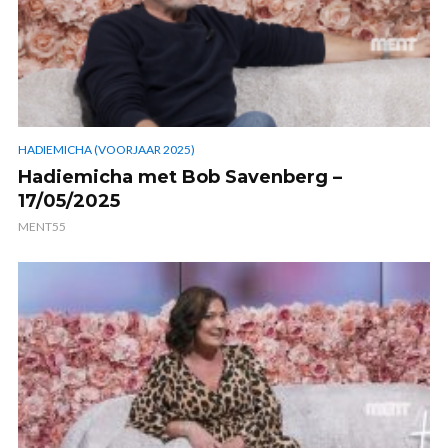
HADIEMICHA (VOORJAAR 2025)
Hadiemicha met Bob Savenberg –
17/05/2025
MENT55