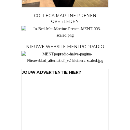
COLLEGA MARTINE PRENEN
OVERLEDEN
NIEUWE WEBSITE MENTPOPRADIO
JOUW ADVERTENTIE HIER?