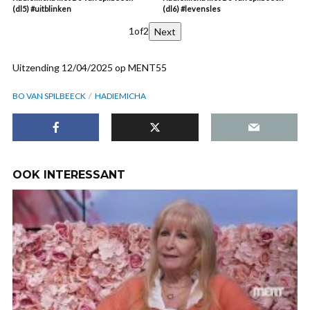
(dl5) #uitblinken
(dl6) #levensles
1
of
2
Next
Uitzending 12/04/2025 op MENT55
BO VAN SPILBEECK
HADIEMICHA
OOK INTERESSANT