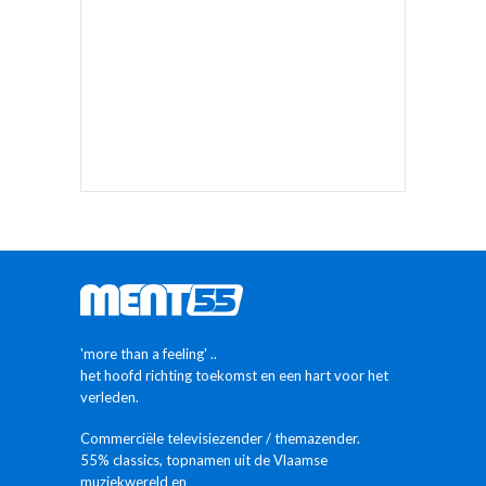
'more than a feeling' ..
het hoofd richting toekomst en een hart voor het
verleden.
Commerciële televisiezender / themazender.
55% classics, topnamen uit de Vlaamse
muziekwereld en