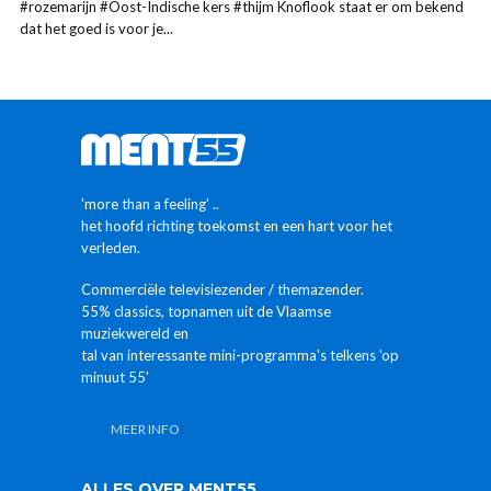
#rozemarijn #Oost-Indische kers #thijm Knoflook staat er om bekend
dat het goed is voor je...
'more than a feeling' ..
het hoofd richting toekomst en een hart voor het
verleden.
Commerciële televisiezender / themazender.
55% classics, topnamen uit de Vlaamse
muziekwereld en
tal van interessante mini-programma's telkens 'op
minuut 55'
MEER INFO
ALLES OVER MENT55