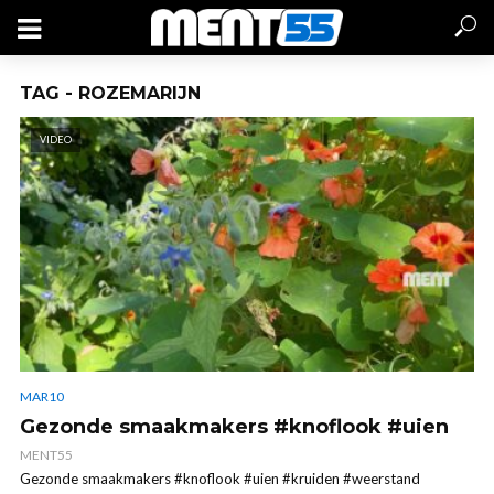
TAG - ROZEMARIJN
VIDEO
MAR10
Gezonde smaakmakers #knoflook #uien
MENT55
Gezonde smaakmakers #knoflook #uien #kruiden #weerstand