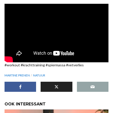
#workout #krachttraining #spiermassa #vetverlies
MARTINE PRENEN
NATUUR
OOK INTERESSANT