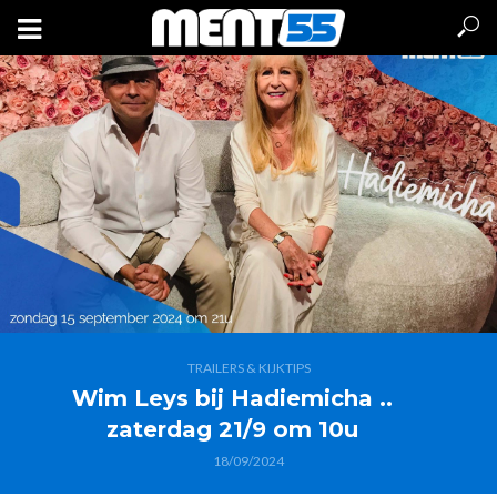
TRAILERS & KIJKTIPS
Wim Leys bij Hadiemicha ..
zaterdag 21/9 om 10u
18/09/2024