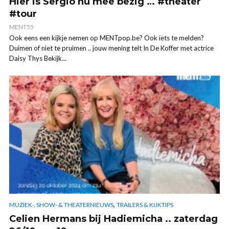
Hier is Sergio nu mee bezig … #theater
#tour
MENT55
Ook eens een kijkje nemen op MENTpop.be? Ook iets te melden?
Duimen of niet te pruimen .. jouw mening telt In De Koffer met actrice
Daisy Thys Bekijk...
,
MUZIEK-, SHOW- & THEATERNIEUWS
TRAILERS & KIJKTIPS
Celien Hermans bij Hadiemicha .. zaterdag