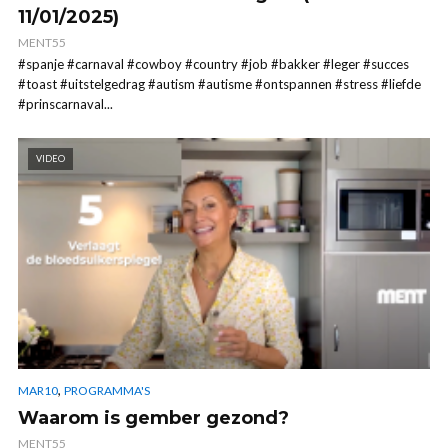
11/01/2025)
MENT55
#spanje #carnaval #cowboy #country #job #bakker #leger #succes
#toast #uitstelgedrag #autism #autisme #ontspannen #stress #liefde
#prinscarnaval...
VIDEO
,
MAR10
PROGRAMMA'S
Waarom is gember gezond?
MENT55