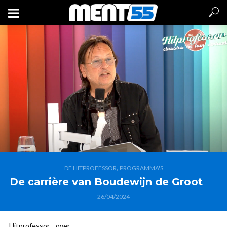
,
DE HITPROFESSOR
PROGRAMMA'S
De carrière van Boudewijn de Groot
26/04/2024
Hitprofessor .. over