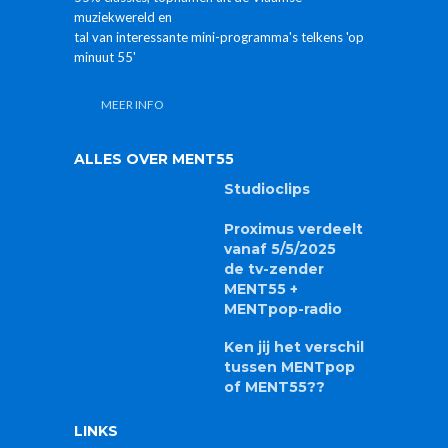
muziekwereld en
tal van interessante mini-programma's telkens 'op
minuut 55'
MEER INFO
ALLES OVER MENT55
Studioclips
Proximus verdeelt
vanaf 5/5/2025
de tv-zender
MENT55 +
MENTpop-radio
Ken jij het verschil
tussen MENTpop
of MENT55??
LINKS