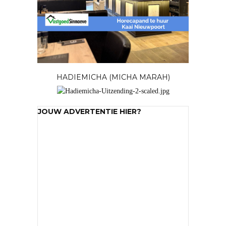
'more than a feeling' ..
het hoofd richting toekomst en een hart voor het
verleden.
Commerciële televisiezender / themazender.
55% classics, topnamen uit de Vlaamse
muziekwereld en
tal van interessante mini-programma's telkens 'op
minuut 55'