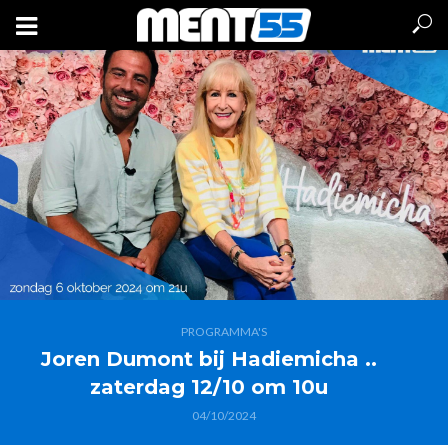
PROGRAMMA'S
Joren Dumont bij Hadiemicha ..
zaterdag 12/10 om 10u
04/10/2024