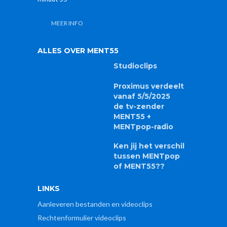
B2B / TV-studio huren
Lid van de Raad van Journalistiek
Aangesloten bij CIM (kijkcijfers)
UNIA .. We zijn er voor iedereen
PP-logo
GoedGezien
Privacybeleid (GDPR)
Cookiebeleid (EU)
COPYRIGHT © 2026 MENT MEDIA BV.