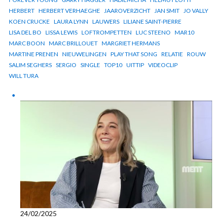
HERBERT
HERBERT VERHAEGHE
JAAROVERZICHT
JAN SMIT
JO VALLY
KOEN CRUCKE
LAURA LYNN
LAUWERS
LILIANE SAINT-PIERRE
LISA DEL BO
LISSA LEWIS
LOFTROMPETTEN
LUC STEENO
MAR10
MARC BOON
MARC BRILLOUET
MARGRIET HERMANS
MARTINE PRENEN
NIEUWELINGEN
PLAY THAT SONG
RELATIE
ROUW
SALIM SEGHERS
SERGIO
SINGLE
TOP10
UITTIP
VIDEOCLIP
WILL TURA
24/02/2025