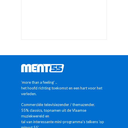
MEER INFO
ALLES OVER MENT55
Studioclips
Proximus verdeelt
vanaf 5/5/2025
de tv-zender
MENT55 +
MENTpop-radio
Ken jij het verschil
tussen MENTpop
of MENT55??
LINKS
Aanleveren bestanden en videoclips
Rechtenformulier videoclips