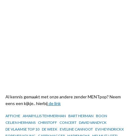
Al kennis gemaakt met onze andere zender MENTpop? Neem
eens een kijkje.. hierbij
de link
AFFICHE
AMARYLLIS TEMMERMAN
BART HERMAN
BOON
CELIEN HERMANS
CHRISTOFF
CONCERT
DAVID VANDYCK
DE VLAAMSE TOP 10
DE WEEK
EVELINE CANNOOT
EVI HEYNDRICKX
FOREVER YOUNG
GARRY HAGGER
HADIEMICHA
HELMUT LOTTI