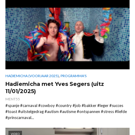
,
HADIEMICHA (VOORJAAR 2025)
PROGRAMMA'S
Hadiemicha met Yves Segers (uitz
11/01/2025)
MENT55
#spanje #carnaval #cowboy #country #job #bakker #leger #succes
#toast #uitstelgedrag #autism #autisme #ontspannen #stress #liefde
#prinscarnaval...
VIDEO